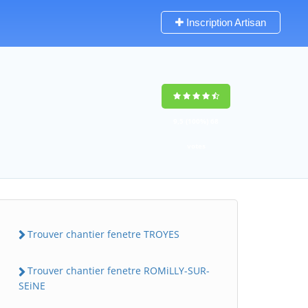
Inscription Artisan
9,5
(100%)
68
votes
Trouver chantier fenetre TROYES
Trouver chantier fenetre ROMiLLY-SUR-
SEiNE