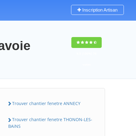
Inscription Artisan
avoie
9,5
(100%)
76
votes
Trouver chantier fenetre ANNECY
Trouver chantier fenetre THONON-LES-
BAiNS