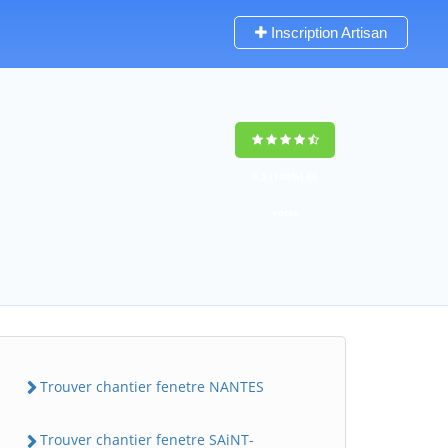
Inscription Artisan
9,5
(100%)
80
votes
Trouver chantier fenetre NANTES
Trouver chantier fenetre SAiNT-