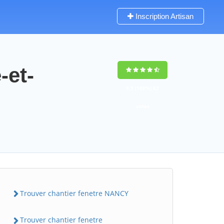
Inscription Artisan
-et-
9,5
(100%)
82
votes
Trouver chantier fenetre NANCY
Trouver chantier fenetre