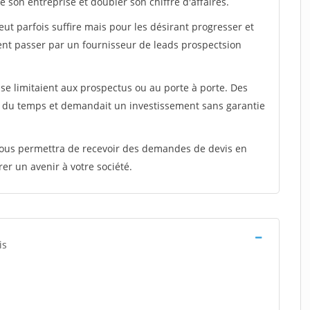
 son entreprise et doubler son chiffre d'affaires.
peut parfois suffire mais pour les désirant progresser et
ent passer par un fournisseur de leads prospectsion
e limitaient aux prospectus ou au porte à porte. Des
t du temps et demandait un investissement sans garantie
 vous permettra de recevoir des demandes de devis en
rer un avenir à votre société.
is