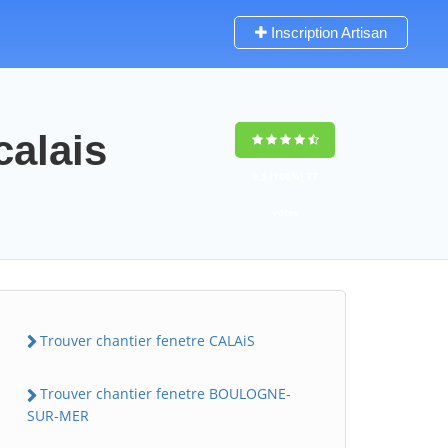
Inscription Artisan
calais
9,5
(100%)
77
votes
Trouver chantier fenetre CALAiS
Trouver chantier fenetre BOULOGNE-
SUR-MER