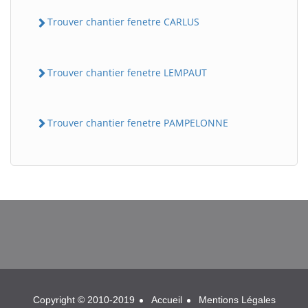
Trouver chantier fenetre CARLUS
Trouver chantier fenetre LEMPAUT
Trouver chantier fenetre PAMPELONNE
BatiWebPro
B
Assistant en ligne
B
Copyright © 2010-2019
Accueil
Mentions Légales