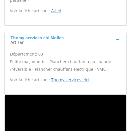
partielle -
Voir la fiche artisan :
A-led
Thomy services eirl Molles
Artisan
Département: 03
Petite maçonnerie - Plancher chauffant eau chaude
/réversible - Plancher chauffant électrique - VMC -
Voir la fiche artisan :
Thomy services eirl