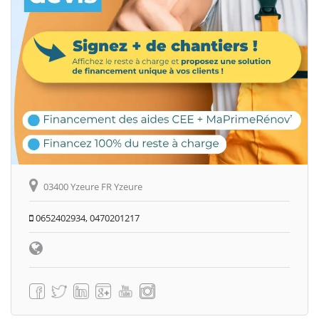
03400 Yzeure FR Yzeure
0652402934, 0470201217