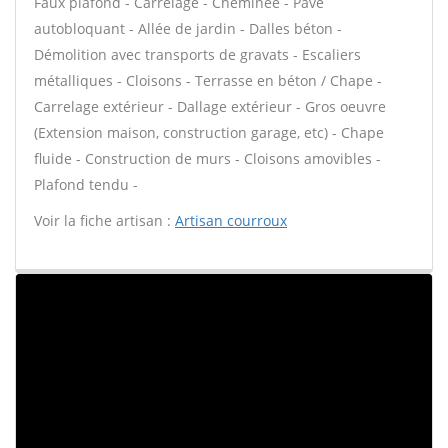
Faux plafond - Carrelage - Cheminée - Pavé
autobloquant - Allée de jardin - Dalles béton -
Démolition avec transports de gravats - Escaliers
métalliques - Cloisons - Terrasse en béton / Chape -
Carrelage extérieur - Dallage extérieur - Gros oeuvre
(Extension maison, construction garage, etc) - Chape
fluide - Construction de murs - Cloisons amovibles -
Plafond tendu -
Voir la fiche artisan :
Artisan courroux