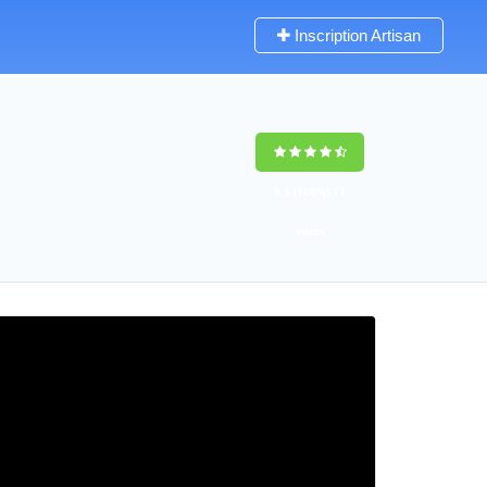
Inscription Artisan
9,5
(100%)
71
votes