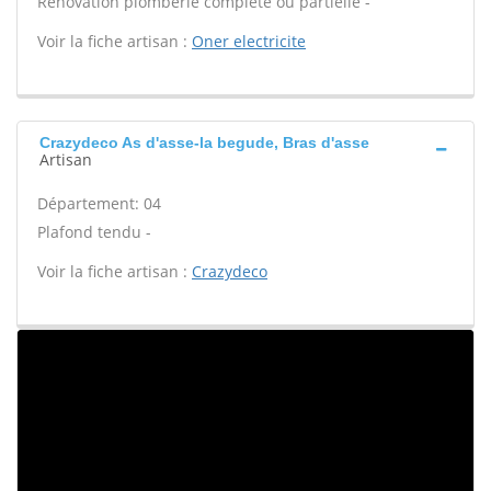
Rénovation plomberie complète ou partielle -
Voir la fiche artisan :
Oner electricite
Crazydeco As d'asse-la begude, Bras d'asse
Artisan
Département: 04
Plafond tendu -
Voir la fiche artisan :
Crazydeco