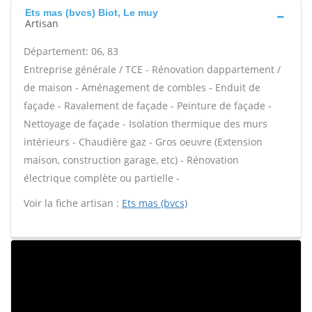
Ets mas (bvcs) Biot, Le muy
Artisan
Département: 06, 83
Entreprise générale / TCE - Rénovation dappartement /
de maison - Aménagement de combles - Enduit de
façade - Ravalement de façade - Peinture de façade -
Nettoyage de façade - Isolation thermique des murs
intérieurs - Chaudière gaz - Gros oeuvre (Extension
maison, construction garage, etc) - Rénovation
électrique complète ou partielle -
Voir la fiche artisan :
Ets mas (bvcs)