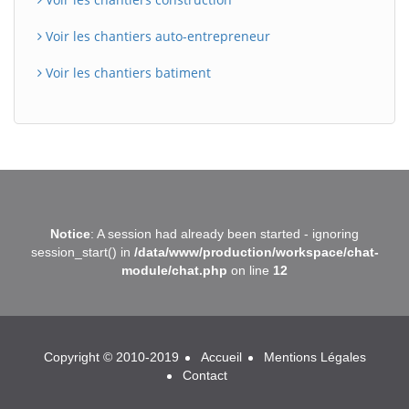
Voir les chantiers auto-entrepreneur
Voir les chantiers batiment
BatiWebPro
B
Notice
: A session had already been started - ignoring
Assistant en ligne
session_start() in
/data/www/production/workspace/chat-
module/chat.php
on line
12
B
Copyright © 2010-2019
Accueil
Mentions Légales
Contact
BatiWebPro