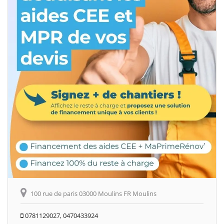
100 rue de paris 03000 Moulins FR Moulins
0781129027, 0470433924