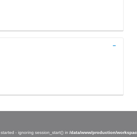
started - ignoring session_start() in
/data/www/production/workspac