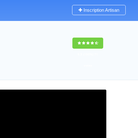
Inscription Artisan
9,5
(100%)
71
votes