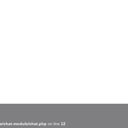
BatiWebPro
B
Assistant en ligne
B
e/chat-module/chat.php
on line
12