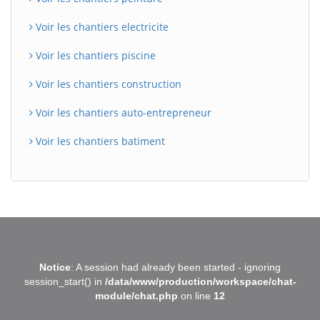
Voir les chantiers electricite
Voir les chantiers piscine
Voir les chantiers construction
Voir les chantiers auto-entrepreneur
Voir les chantiers batiment
BatiWebPro
B
Notice
: A session had already been started - ignoring
Assistant en ligne
session_start() in
/data/www/production/workspace/chat-
module/chat.php
on line
12
B