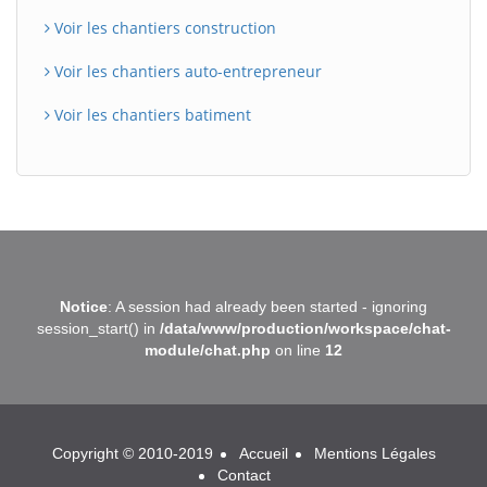
Voir les chantiers construction
Voir les chantiers auto-entrepreneur
Voir les chantiers batiment
BatiWebPro
B
Notice
: A session had already been started - ignoring
Assistant en ligne
session_start() in
/data/www/production/workspace/chat-
module/chat.php
on line
12
B
Copyright © 2010-2019
Accueil
Mentions Légales
Contact