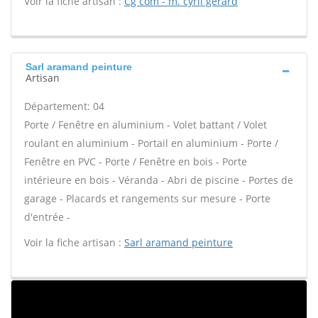
Voir la fiche artisan :
Cg com - m. cyril gerard
Sarl aramand peinture
Artisan
Département: 04
Porte / Fenêtre en aluminium - Volet battant / Volet
roulant en aluminium - Portail en aluminium - Porte /
Fenêtre en PVC - Porte / Fenêtre en bois - Porte
intérieure en bois - Véranda - Abri de piscine - Portes de
garage - Placards et rangements sur mesure - Porte
d'entrée -
Voir la fiche artisan :
Sarl aramand peinture