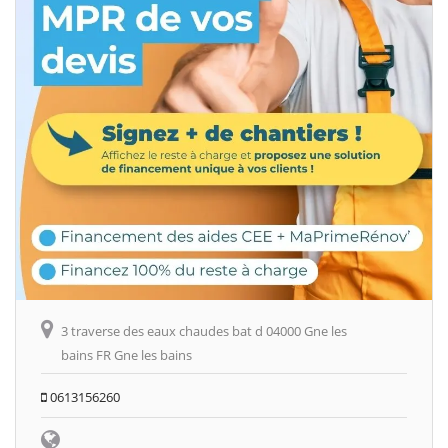
3 traverse des eaux chaudes bat d 04000 Gne les
bains FR Gne les bains
0613156260