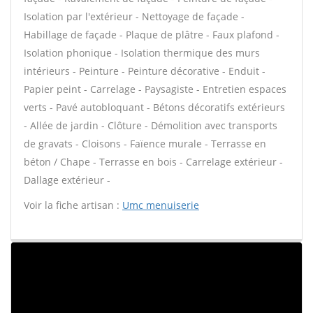
Isolation par l'extérieur - Nettoyage de façade -
Habillage de façade - Plaque de plâtre - Faux plafond -
Isolation phonique - Isolation thermique des murs
intérieurs - Peinture - Peinture décorative - Enduit -
Papier peint - Carrelage - Paysagiste - Entretien espaces
verts - Pavé autobloquant - Bétons décoratifs extérieurs
- Allée de jardin - Clôture - Démolition avec transports
de gravats - Cloisons - Faïence murale - Terrasse en
béton / Chape - Terrasse en bois - Carrelage extérieur -
Dallage extérieur -
Voir la fiche artisan :
Umc menuiserie