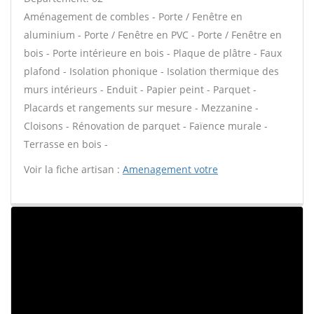
Aménagement de combles - Porte / Fenêtre en
aluminium - Porte / Fenêtre en PVC - Porte / Fenêtre en
bois - Porte intérieure en bois - Plaque de plâtre - Faux
plafond - Isolation phonique - Isolation thermique des
murs intérieurs - Enduit - Papier peint - Parquet -
Placards et rangements sur mesure - Mezzanine -
Cloisons - Rénovation de parquet - Faïence murale -
Terrasse en bois -
Voir la fiche artisan :
Amenagement votre