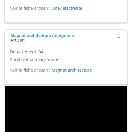
Voir la fiche artisan :
Oner electricite
Magnat architecture Aubignosc
Artisan
Département: 04
Surélévation maçonnerie -
Voir la fiche artisan :
Magnat architecture