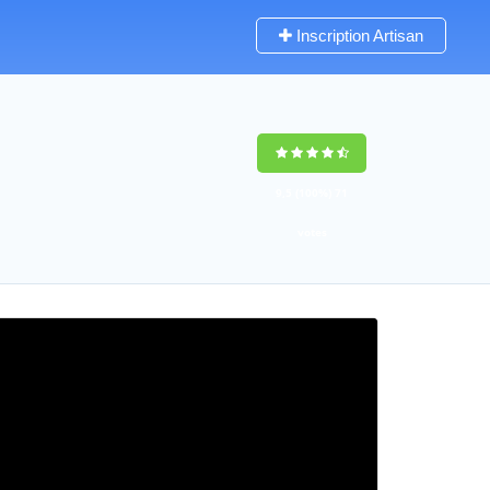
Inscription Artisan
9,5
(100%)
71
votes