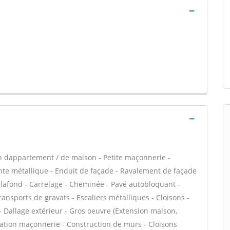
n dappartement / de maison - Petite maçonnerie -
e métallique - Enduit de façade - Ravalement de façade
plafond - Carrelage - Cheminée - Pavé autobloquant -
ransports de gravats - Escaliers métalliques - Cloisons -
- Dallage extérieur - Gros oeuvre (Extension maison,
évation maçonnerie - Construction de murs - Cloisons