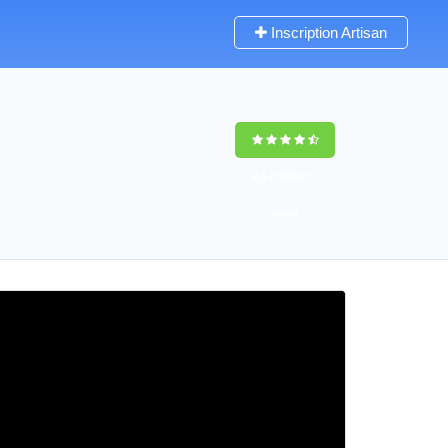
Inscription Artisan
9,5
(100%)
71
votes