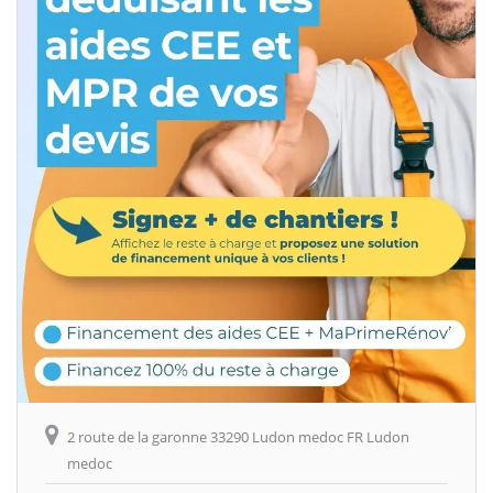
2 route de la garonne 33290 Ludon medoc FR Ludon
medoc