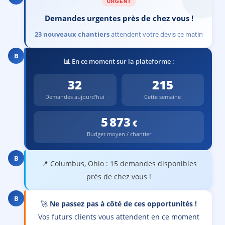
URGENT
Voir les chantiers peinture
Demandes urgentes près de chez vous !
Voir les chantiers renovation
23 nouveaux chantiers
attendent votre devis ce matin
Voir les chantiers peinture
B
📊 En ce moment sur la plateforme :
Voir les chantiers peinture
32
215
Voir les chantiers electricite
Demandes aujourd'hui
Cette semaine
Voir les chantiers piscine
5 873
Voir les chantiers construction
Budget moyen / chantier
Voir les chantiers auto-entrepreneur
B
📍 Columbus, Ohio : 15 demandes disponibles
Voir les chantiers batiment
près de chez vous !
B
🚀
Ne passez pas à côté de ces opportunités !
Vos futurs clients vous attendent en ce moment