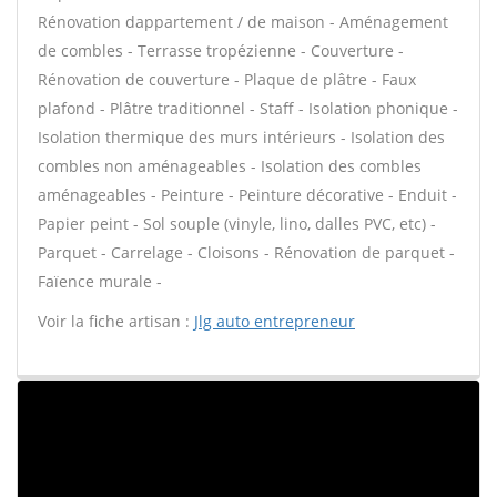
Rénovation dappartement / de maison - Aménagement
de combles - Terrasse tropézienne - Couverture -
Rénovation de couverture - Plaque de plâtre - Faux
plafond - Plâtre traditionnel - Staff - Isolation phonique -
Isolation thermique des murs intérieurs - Isolation des
combles non aménageables - Isolation des combles
aménageables - Peinture - Peinture décorative - Enduit -
Papier peint - Sol souple (vinyle, lino, dalles PVC, etc) -
Parquet - Carrelage - Cloisons - Rénovation de parquet -
Faïence murale -
Voir la fiche artisan :
Jlg auto entrepreneur