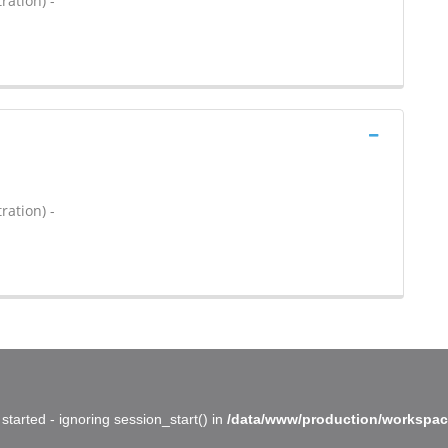
ration) -
ration) -
started - ignoring session_start() in
/data/www/production/workspac