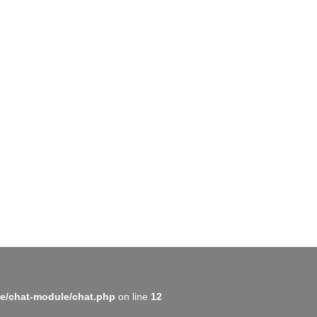
BatiWebPro
B
Assistant en ligne
B
e/chat-module/chat.php
on line
12