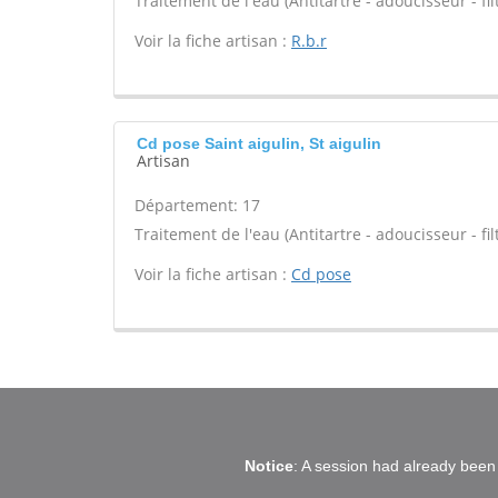
Traitement de l'eau (Antitartre - adoucisseur - filt
Voir la fiche artisan :
R.b.r
Cd pose Saint aigulin, St aigulin
Artisan
Département: 17
Traitement de l'eau (Antitartre - adoucisseur - filt
Voir la fiche artisan :
Cd pose
Notice
: A session had already been 