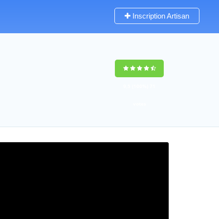
Inscription Artisan
9,5
(100%)
71
votes