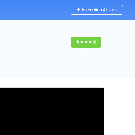
Inscription Artisan
9,5
(100%)
71
votes