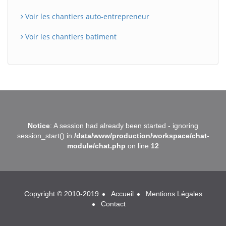
Voir les chantiers auto-entrepreneur
Voir les chantiers batiment
BatiWebPro
B
Notice
: A session had already been started - ignoring
Assistant en ligne
session_start() in
/data/www/production/workspace/chat-
module/chat.php
on line
12
B
Copyright © 2010-2019
Accueil
Mentions Légales
Contact
BatiWebPro