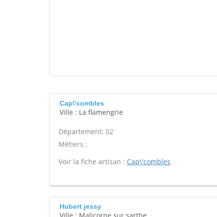
Cap\'combles
Ville : La flamengrie
Département: 02
Métiers :
Voir la fiche artisan :
Cap\'combles
Hubert jessy
Ville : Malicorne sur sarthe