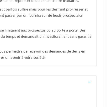
 son entreprise et doubler son chiffre d'affaires.
peut parfois suffire mais pour les désirant progresser et
ent passer par un fournisseur de leads prospectsion
e limitaient aux prospectus ou au porte à porte. Des
t du temps et demandait un investissement sans garantie
 vous permettra de recevoir des demandes de devis en
rer un avenir à votre société.