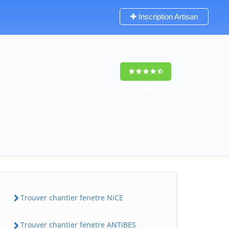
Inscription Artisan
9,5
(100%)
79
votes
Trouver chantier fenetre NiCE
Trouver chantier fenetre ANTiBES