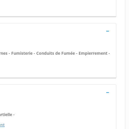
rnes - Fumisterie - Conduits de Fumée - Empierrement -
tielle -
ent