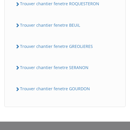
Trouver chantier fenetre ROQUESTERON
Trouver chantier fenetre BEUiL
Trouver chantier fenetre GREOLiERES
Trouver chantier fenetre SERANON
BatiWebPro
B
Assistant en ligne
Trouver chantier fenetre GOURDON
B
BatiWebPro