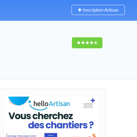
Inscription Artisan
9,5
(100%)
59
votes