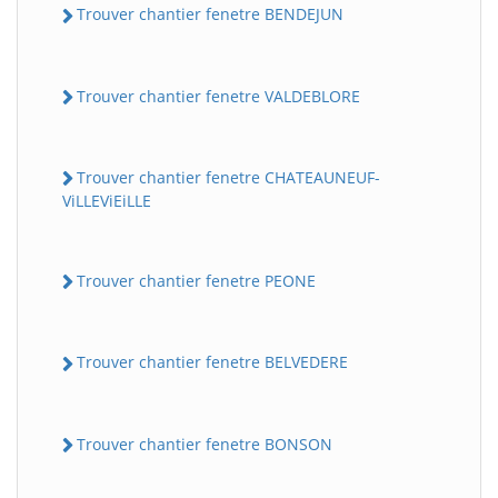
Trouver chantier fenetre BENDEJUN
Trouver chantier fenetre VALDEBLORE
Trouver chantier fenetre CHATEAUNEUF-
ViLLEViEiLLE
BatiWebPro
B
Trouver chantier fenetre PEONE
Assistant en ligne
B
Trouver chantier fenetre BELVEDERE
Trouver chantier fenetre BONSON
BatiWebPro