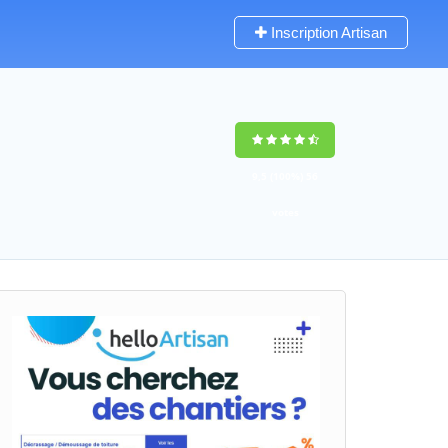
Inscription Artisan
9,5
(100%)
56
votes