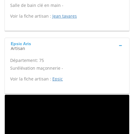
Salle de bain clé en main -
Voir la fiche artisan :
Jean tavares
Epsic Aris
Artisan
Département: 75
Surélévation maçonnerie -
Voir la fiche artisan :
Epsic