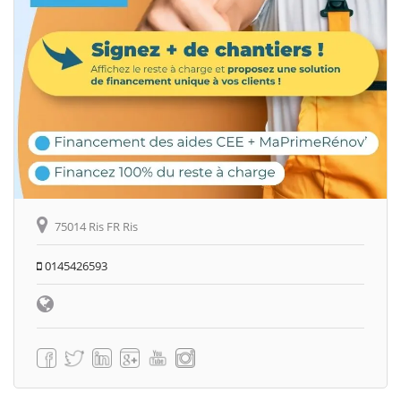
75014 Ris FR Ris
0145426593