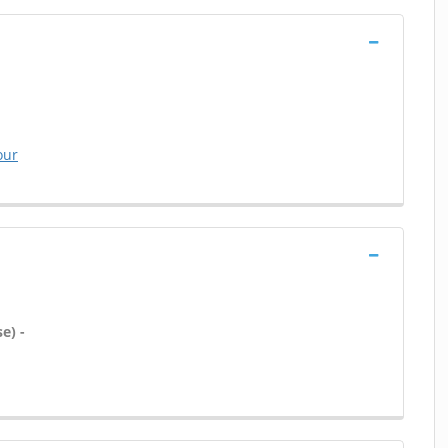
our
e) -