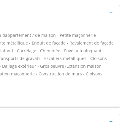
n dappartement / de maison - Petite maçonnerie -
e métallique - Enduit de façade - Ravalement de façade
plafond - Carrelage - Cheminée - Pavé autobloquant -
ransports de gravats - Escaliers métalliques - Cloisons -
- Dallage extérieur - Gros oeuvre (Extension maison,
évation maçonnerie - Construction de murs - Cloisons