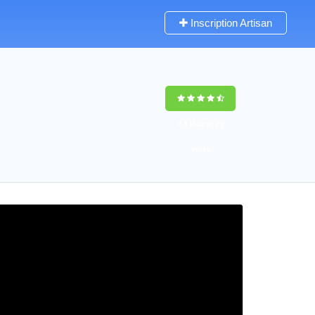
Inscription Artisan
9,5
(100%)
71
votes