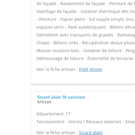
de façade - Ravalement de façade - Peinture de fa
Habillage de façade - Isolation thermique des m
- Peinture - Papier peint - Sol souple (vinyle, lin
espaces verts - Pavé autobloquant - Bétons décorat
Démolition avec transports de gravats - Ramonage
Chape - Bétons cirés - Récupération deaux pluvia
Maison ossature bois - Isolation de toiture - Perg
Démoussage de toiture - Étanchéité de terrasse -
Voir la fiche artisan :
Klatt jesson
Sicard alain St savinien
Artisan
Département: 17
Terrassement - Voiries / Réseaux externes - Emp
Voir la fiche artisan :
Sicard alain