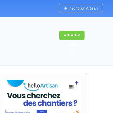
Inscription Artisan
9,5
(100%)
56
votes