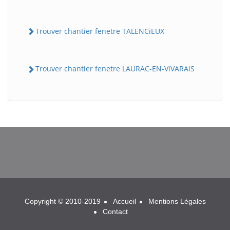
Trouver chantier fenetre TALENCiEUX
Trouver chantier fenetre LAURAC-EN-ViVARAiS
BatiWebPro
B
Assistant en ligne
B
Copyright © 2010-2019
Accueil
Mentions Légales
Contact