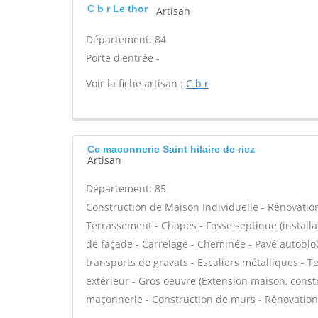
C b r Le thor
Artisan
Département: 84
Porte d'entrée -
Voir la fiche artisan :
C b r
Cc maconnerie Saint hilaire de riez
Artisan
Département: 85
Construction de Maison Individuelle - Rénovatio
Terrassement - Chapes - Fosse septique (install
de façade - Carrelage - Cheminée - Pavé autobloq
transports de gravats - Escaliers métalliques - T
extérieur - Gros oeuvre (Extension maison, constr
maçonnerie - Construction de murs - Rénovation 