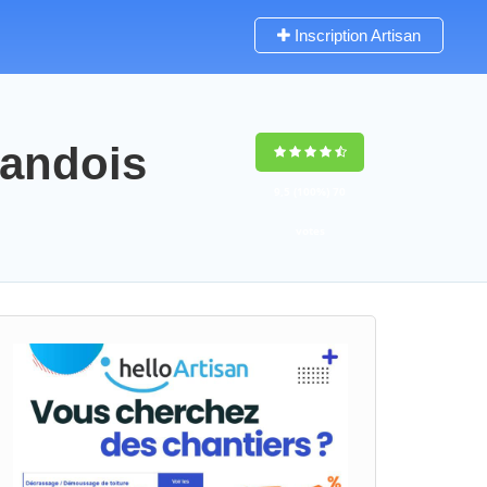
Inscription Artisan
mandois
9,5
(100%)
70
votes