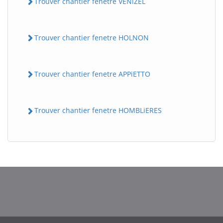
Trouver chantier fenetre VENiZEL
Trouver chantier fenetre HOLNON
Trouver chantier fenetre APPiETTO
Trouver chantier fenetre HOMBLiERES
BatiWebPro
B
Assistant en ligne
B
BatiWebPro