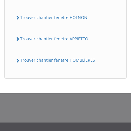
Trouver chantier fenetre HOLNON
Trouver chantier fenetre APPiETTO
Trouver chantier fenetre HOMBLiERES
BatiWebPro
B
Assistant en ligne
B