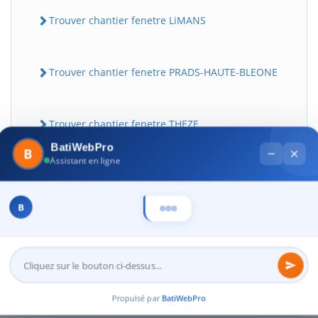
Trouver chantier fenetre LiMANS
Trouver chantier fenetre PRADS-HAUTE-BLEONE
Trouver chantier fenetre THEZE
BatiWebPro
B
Assistant en ligne
Trouver chantier fenetre SAiNT-PAUL-SUR-
UBAYE
B
17
Propulsé par
BatiWebPro