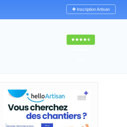
Inscription Artisan
9,5
(100%)
57
votes