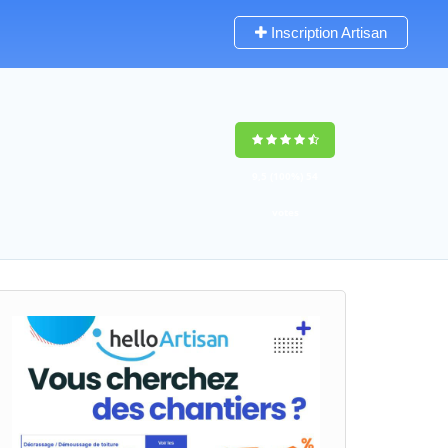
Inscription Artisan
9,5
(100%)
54
votes