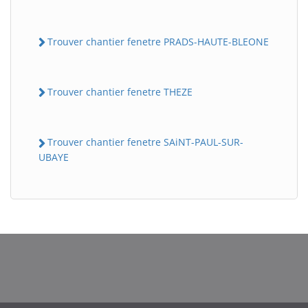
Trouver chantier fenetre PRADS-HAUTE-BLEONE
Trouver chantier fenetre THEZE
Trouver chantier fenetre SAiNT-PAUL-SUR-
UBAYE
BatiWebPro
B
Assistant en ligne
B
BatiWebPro