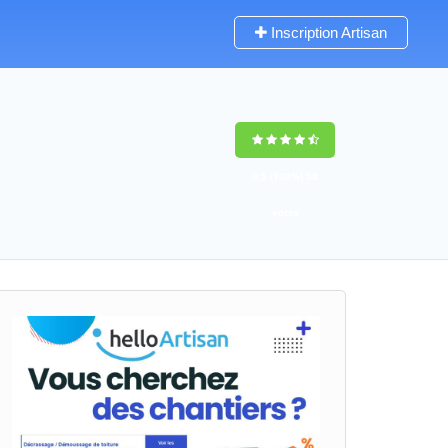
Inscription Artisan
9,5
(100%)
58
votes