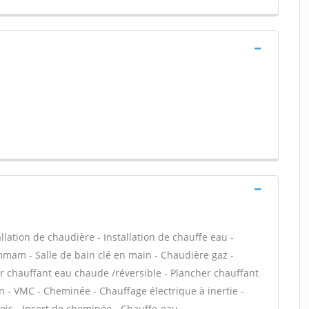
allation de chaudière - Installation de chauffe eau -
mam - Salle de bain clé en main - Chaudière gaz -
er chauffant eau chaude /réversible - Plancher chauffant
ion - VMC - Cheminée - Chauffage électrique à inertie -
ois - Insert de cheminée - Chauffe-eau