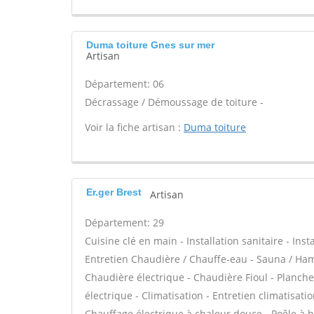
Duma toiture Gnes sur mer
Artisan
Département: 06
Décrassage / Démoussage de toiture -
Voir la fiche artisan :
Duma toiture
Er.ger Brest
Artisan
Département: 29
Cuisine clé en main - Installation sanitaire - Inst
Entretien Chaudière / Chauffe-eau - Sauna / Ham
Chaudière électrique - Chaudière Fioul - Planch
électrique - Climatisation - Entretien climatisat
Chauffage électrique à chaleur douce - Poêle à b