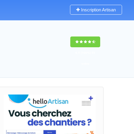
Inscription Artisan
9,5
(100%)
55
votes