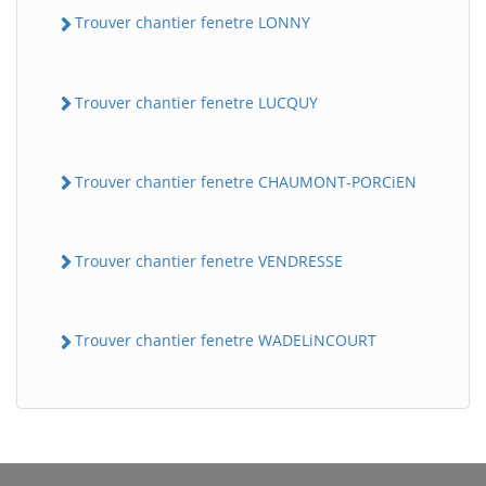
Trouver chantier fenetre LONNY
Trouver chantier fenetre LUCQUY
Trouver chantier fenetre CHAUMONT-PORCiEN
Trouver chantier fenetre VENDRESSE
BatiWebPro
B
Assistant en ligne
Trouver chantier fenetre WADELiNCOURT
B
BatiWebPro