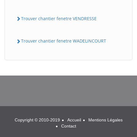
Trouver chantier fenetre VENDRESSE
Trouver chantier fenetre WADELiNCOURT
BatiWebPro
B
Assistant en ligne
B
Copyright © 2010-2019
Accueil
Mentions Légales
Contact